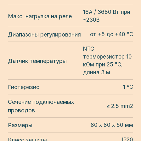
16A / 3680 Вт при
Макс. нагрузка на реле
~230В
Диапазоны регулирования
от +5 до +40 °C
NTC
терморезистор 10
Датчик температуры
кОм при 25 °C,
длина 3 м
Гистерезис
1 ºС
Сечение подключаемых
≤ 2.5 mm2
проводов
Размеры
80 х 80 х 50 мм
Класс защиты
IP20