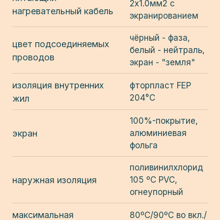
2x1.0мм2 с
нагревательный кабель
экранированием
чёрный - фаза,
цвет подсоединяемых
белый - нейтраль,
проводов
экран - "земля"
изоляция внутренних
фторпласт FEP
204°C
жил
100%-покрытие,
экран
алюминиевая
фольга
поливинилхлорид
наружная изоляция
105 ºС PVC,
огнеупорный
максимальная
80ºС/90ºС во вкл./